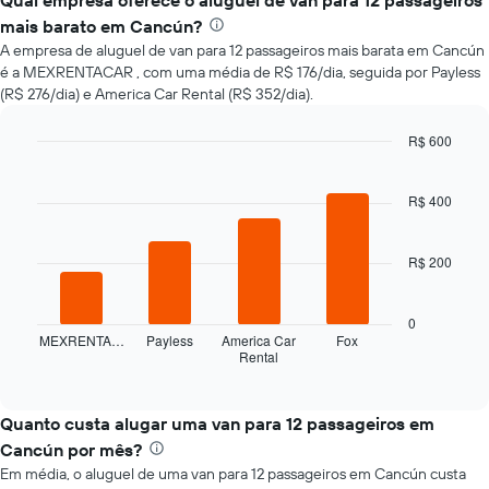
Qual empresa oferece o aluguel de van para 12 passageiros
preço
mais barato em Cancún?
de
A empresa de aluguel de van para 12 passageiros mais barata em Cancún
um
é a MEXRENTACAR , com uma média de R$ 176/dia, seguida por Payless
carro
(R$ 276/dia) e America Car Rental (R$ 352/dia).
alugado
varia
de
R$ 600
acordo
Bar
Chart
com
graphic.
chart
with
R$ 400
a
4
aproximação
bars.
da
R$ 200
data
O
de
gráfico
reserva
a
0
O
seguir
MEXRENTA…
Payless
America Car
Fox
gráfico
Rental
exibe
End
tem
of
as
interactive
1
quatro
chart
eixo
empresas
Quanto custa alugar uma van para 12 passageiros em
X
de
Cancún por mês?
exibindo
aluguel
o
Em média, o aluguel de uma van para 12 passageiros em Cancún custa
de