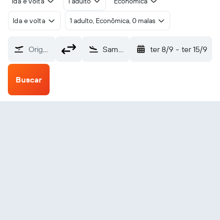
Ida e volta
1 adulto
Econômica
Ida e volta
1 adulto, Econômica, 0 malas
Origem
Samarinda APT Pranoto (AAP)
ter 8/9
-
ter 15/9
Buscar