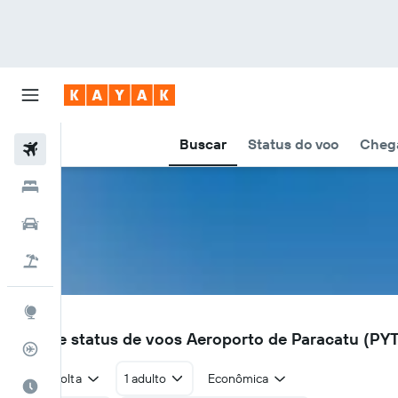
Buscar
Status do voo
Chega
Voos
Hotéis
Carros
Pacotes
Explore
PYT
Voos e status de voos Aeroporto de Paracatu (PY
Rastreador de voos
Ida e volta
1 adulto
Econômica
Quando ir