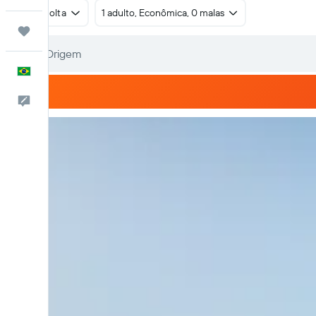
Ida e volta
1 adulto, Econômica, 0 malas
Trips
Português
Comentários