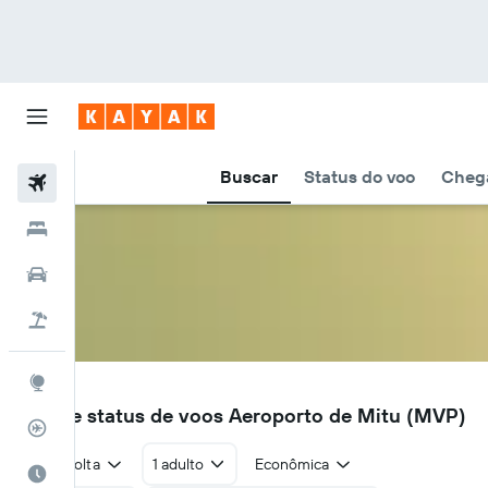
Buscar
Status do voo
Chega
Voos
Hotéis
Carros
Pacotes
Explore
MVP
Voos e status de voos Aeroporto de Mitu (MVP)
Rastreador de voos
Ida e volta
1 adulto
Econômica
Quando ir