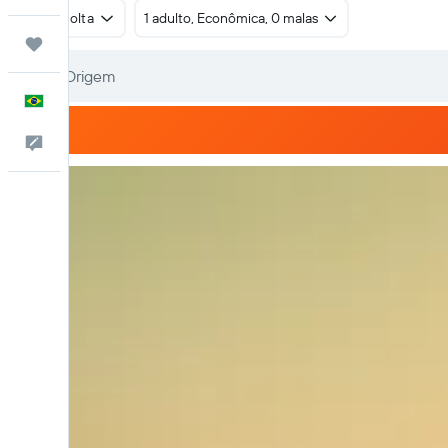
Ida e volta
1 adulto, Econômica, 0 malas
Trips
Português
Comentários