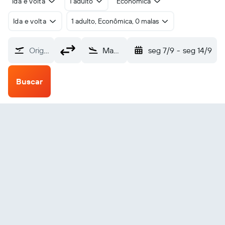
Ida e volta
1 adulto
Econômica
Ida e volta
1 adulto, Econômica, 0 malas
Origem
Manhuacu Elias Breder (JMA)
seg 7/9
-
seg 14/9
Buscar