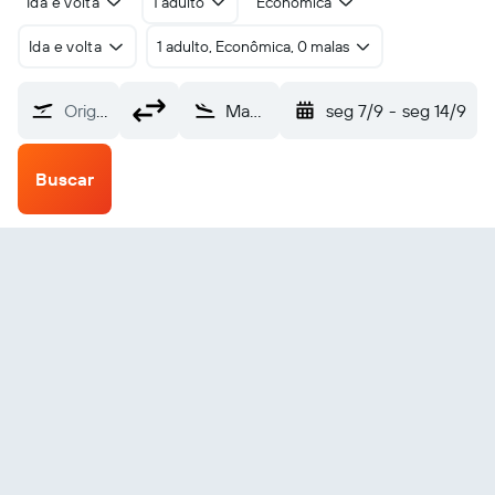
Ida e volta
1 adulto
Econômica
Ida e volta
1 adulto, Econômica, 0 malas
Origem
Maasai Mara Angama (ANA)
seg 7/9
-
seg 14/9
Buscar