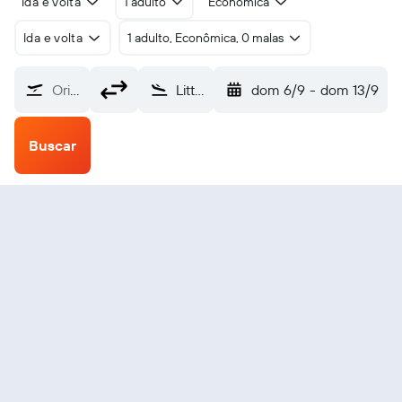
Ida e volta
1 adulto
Econômica
Ida e volta
1 adulto, Econômica, 0 malas
Origem
Little Cayman (LYB)
dom 6/9
-
dom 13/9
Buscar