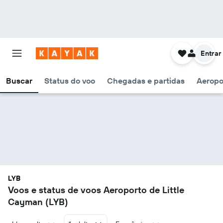
Entrar
Buscar
Status do voo
Chegadas e partidas
Aeropo
LYB
Voos e status de voos Aeroporto de Little
Cayman (LYB)