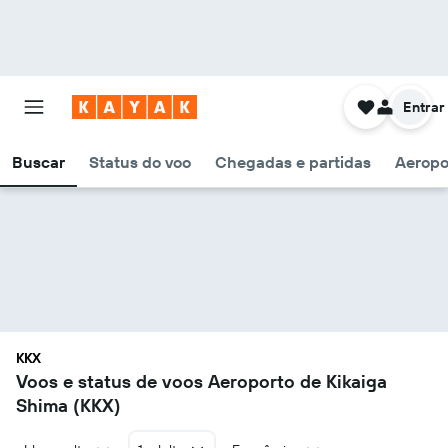
Entrar
Buscar
Status do voo
Chegadas e partidas
Aeropo
KKX
Voos e status de voos Aeroporto de Kikaiga
Shima (KKX)