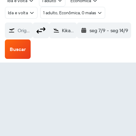
Ida e volta
1 adulto
Econômica
Ida e volta
1 adulto, Econômica, 0 malas
Origem
Kikaiga Shima (KKX)
seg 7/9
-
seg 14/9
Buscar