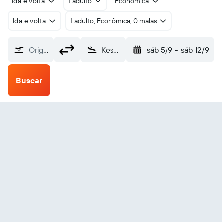
Ida e volta
1 adulto
Econômica
Ida e volta
1 adulto, Econômica, 0 malas
Origem
Keshod (IXK)
sáb 5/9
-
sáb 12/9
Buscar