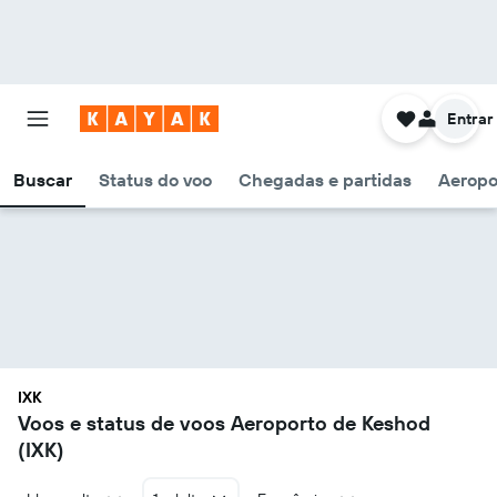
Entrar
Buscar
Status do voo
Chegadas e partidas
Aeropo
IXK
Voos e status de voos Aeroporto de Keshod
(IXK)