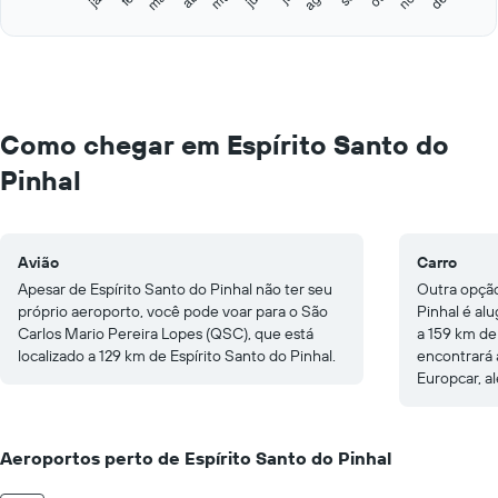
Y
End
of
axis
interactive
displaying
chart
values.
Range:
0
to
Como chegar em Espírito Santo do
1250.
Pinhal
Avião
Carro
Apesar de Espírito Santo do Pinhal não ter seu
Outra opção
próprio aeroporto, você pode voar para o São
Pinhal é al
Carlos Mario Pereira Lopes (QSC), que está
a 159 km de
localizado a 129 km de Espírito Santo do Pinhal.
encontrará 
Europcar, a
Aeroportos perto de Espírito Santo do Pinhal