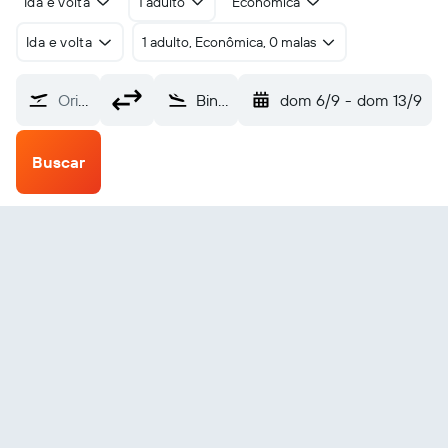
Ida e volta
1 adulto
Econômica
Ida e volta
1 adulto, Econômica, 0 malas
Origem
Bingöl (BGG)
dom 6/9
-
dom 13/9
Buscar