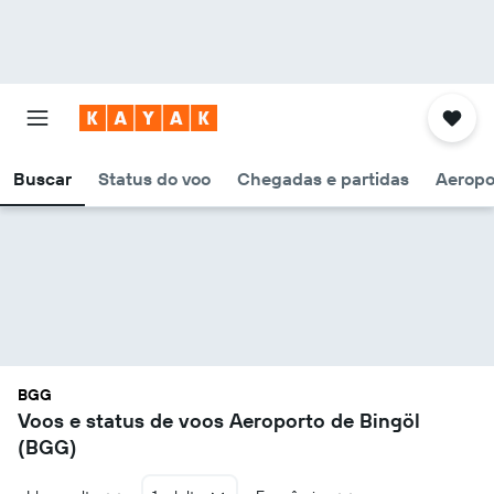
Buscar
Status do voo
Chegadas e partidas
Aeropo
BGG
Voos e status de voos Aeroporto de Bingöl
(BGG)