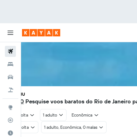
Voos
Hotéis
Carros
Pacotes
RIO - AJU
R$ 340
Pesquise voos baratos do Rio de Janeiro 
Explore
Ida e volta
1 adulto
Econômica
Rastreador de voos
Ida e volta
1 adulto, Econômica, 0 malas
Quando ir