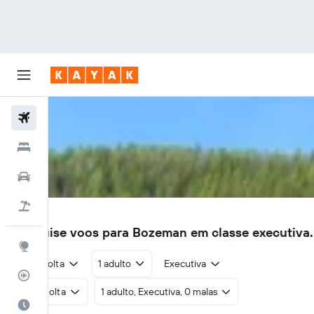
Voos
Hotéis
Carros
Pacotes
BZN
Pesquise voos para Bozeman em classe executiva
Explore
Ida e volta
1 adulto
Executiva
Rastreador de voos
Ida e volta
1 adulto, Executiva, 0 malas
Quando ir