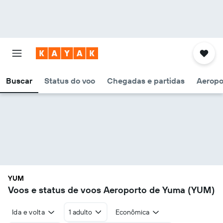
Buscar
Status do voo
Chegadas e partidas
Aeropo
YUM
Voos e status de voos Aeroporto de Yuma (YUM)
Ida e volta
1 adulto
Econômica