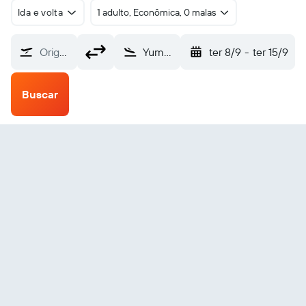
Ida e volta
1 adulto, Econômica, 0 malas
Origem
Yuma (YUM)
ter 8/9
-
ter 15/9
Buscar