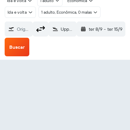
Ida e volta
1 adulto
Econômica
Ida e volta
1 adulto, Econômica, 0 malas
Origem
Upper Kalskag (KLG)
ter 8/9
-
ter 15/9
Buscar