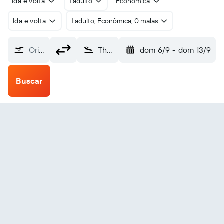
Ida e volta
1 adulto
Econômica
Ida e volta
1 adulto, Econômica, 0 malas
Origem
Thargomindah (XTG)
dom 6/9
-
dom 13/9
Buscar