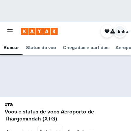
Entrar
Buscar
Status do voo
Chegadas e partidas
Aeropo
XTG
Voos e status de voos Aeroporto de
Thargomindah (XTG)