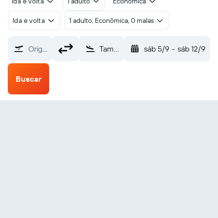
Ida e volta
1 adulto
Econômica
Ida e volta
1 adulto, Econômica, 0 malas
Origem
Tamchy Issyk-Kul Intl (IKU)
sáb 5/9
-
sáb 12/9
Buscar