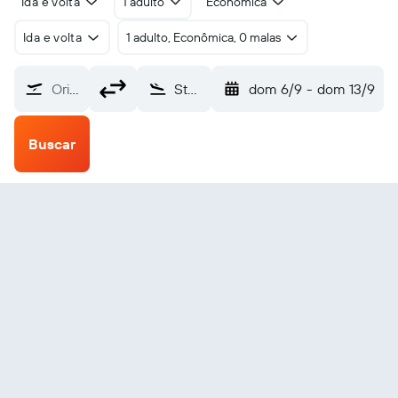
Ida e volta
1 adulto
Econômica
Ida e volta
1 adulto, Econômica, 0 malas
Origem
Stevens Village (SVS)
dom 6/9
-
dom 13/9
Buscar