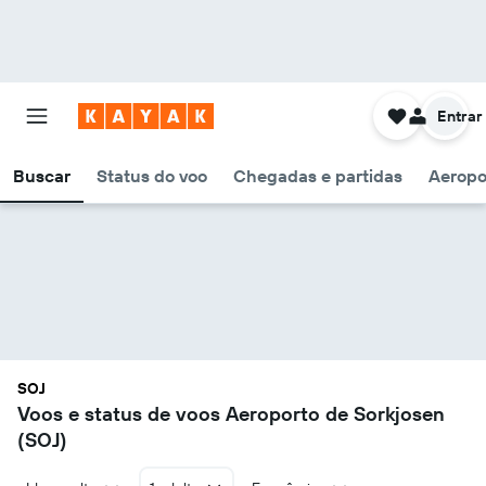
Entrar
Buscar
Status do voo
Chegadas e partidas
Aeropo
SOJ
Voos e status de voos Aeroporto de Sorkjosen
(SOJ)