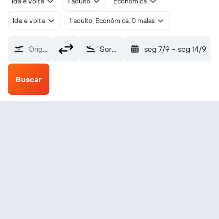
Ida e volta
1 adulto
Econômica
Ida e volta
1 adulto, Econômica, 0 malas
Origem
Sorkjosen (SOJ)
seg 7/9
-
seg 14/9
Buscar