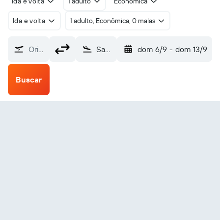
Ida e volta
1 adulto
Econômica
Ida e volta
1 adulto, Econômica, 0 malas
Origem
Sabang (SBG)
dom 6/9
-
dom 13/9
Buscar