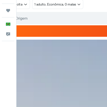
Ida e volta
1 adulto, Econômica, 0 malas
Trips
Português
Comentários