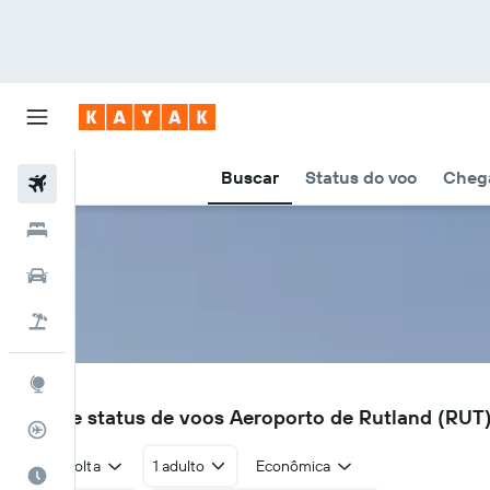
Buscar
Status do voo
Chega
Voos
Hotéis
Carros
Pacotes
Explore
RUT
Voos e status de voos Aeroporto de Rutland (RUT
Rastreador de voos
Ida e volta
1 adulto
Econômica
Quando ir