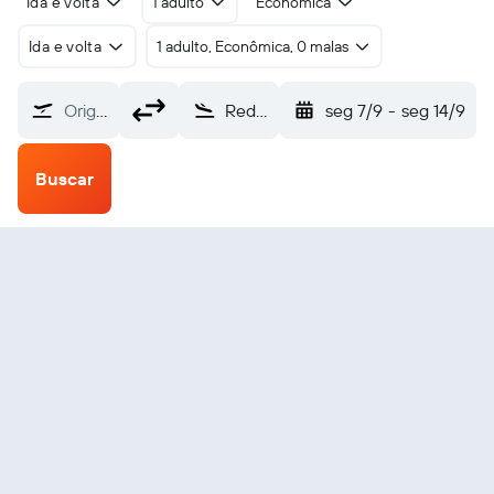
Ida e volta
1 adulto
Econômica
Ida e volta
1 adulto, Econômica, 0 malas
Origem
Red Dog (RDB)
seg 7/9
-
seg 14/9
Buscar