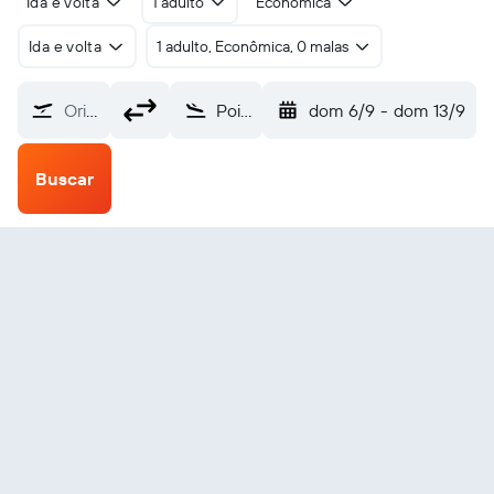
Ida e volta
1 adulto
Econômica
Ida e volta
1 adulto, Econômica, 0 malas
Origem
Point Lay Dew Station (PIZ)
dom 6/9
-
dom 13/9
Buscar