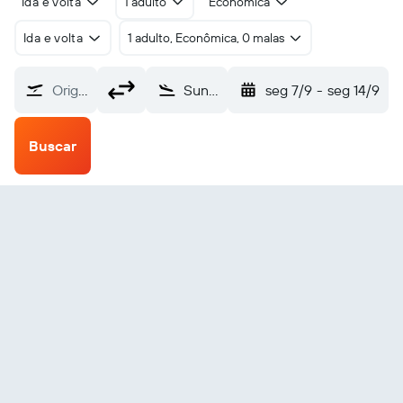
Ida e volta
1 adulto
Econômica
Ida e volta
1 adulto, Econômica, 0 malas
Origem
Sun City Resort Pilansberg (NTY)
seg 7/9
-
seg 14/9
Buscar