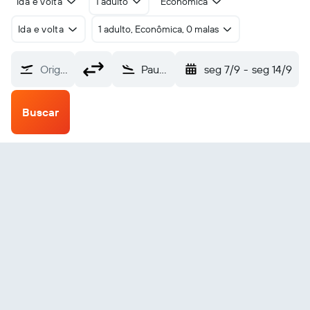
Ida e volta
1 adulto
Econômica
Ida e volta
1 adulto, Econômica, 0 malas
Origem
Paulo Afonso (PAV)
seg 7/9
-
seg 14/9
Buscar