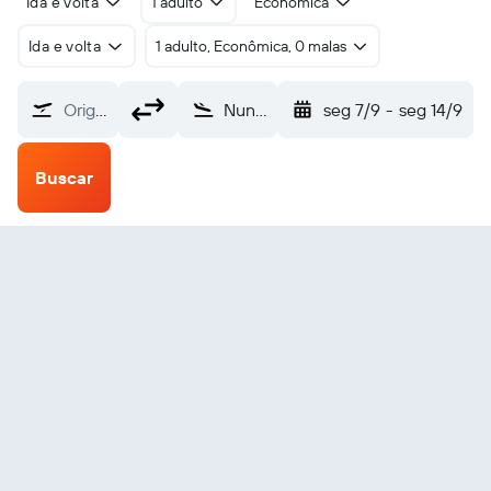
Ida e volta
1 adulto
Econômica
Ida e volta
1 adulto, Econômica, 0 malas
Origem
Nunapitchuk (NUP)
seg 7/9
-
seg 14/9
Buscar