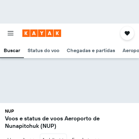
Buscar
Status do voo
Chegadas e partidas
Aeropo
NUP
Voos e status de voos Aeroporto de
Nunapitchuk (NUP)