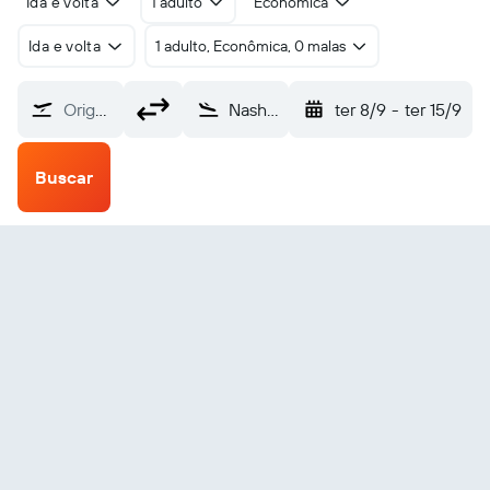
Ida e volta
1 adulto
Econômica
Ida e volta
1 adulto, Econômica, 0 malas
Origem
Nashik Ozar (ISK)
ter 8/9
-
ter 15/9
Buscar