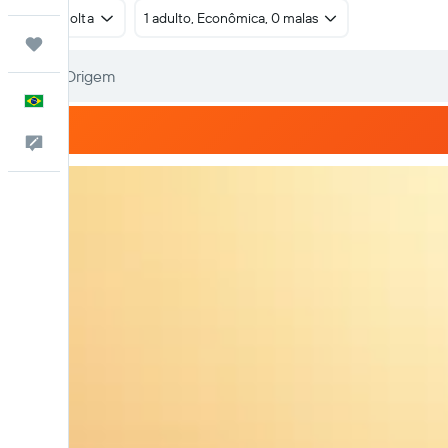
Ida e volta
1 adulto, Econômica, 0 malas
Trips
Português
Comentários