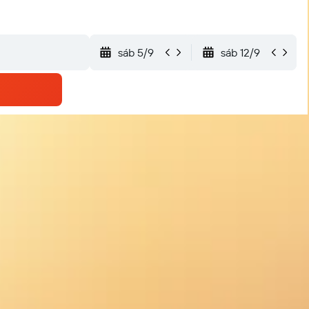
sáb 5/9
sáb 12/9