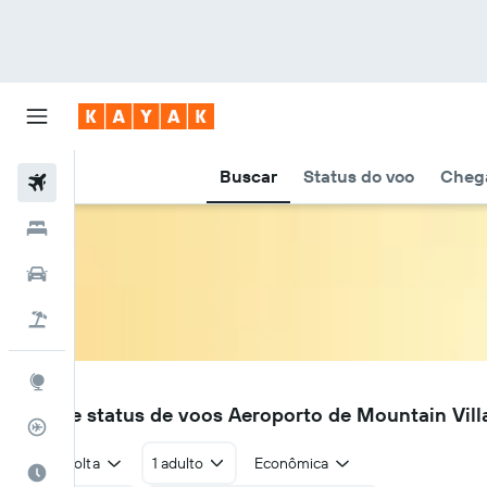
Buscar
Status do voo
Chega
Voos
Hotéis
Carros
Pacotes
Explore
MOU
Voos e status de voos Aeroporto de Mountain Vil
Rastreador de voos
Ida e volta
1 adulto
Econômica
Quando ir