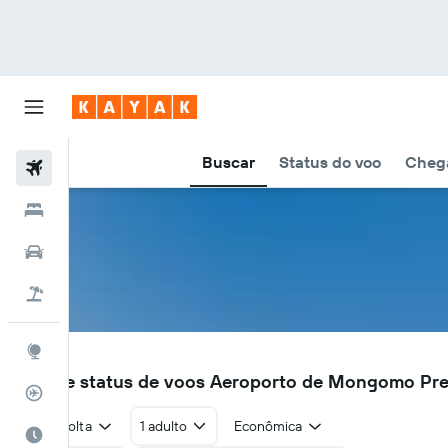
Buscar
Status do voo
Chega
Voos
Hotéis
Carros
Pacotes
Explore
GEM
Voos e status de voos Aeroporto de Mongomo Pr
Rastreador de voos
Ida e volta
1 adulto
Econômica
Quando ir