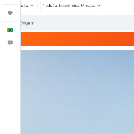
Ida e volta
1 adulto, Econômica, 0 malas
Trips
Português
Comentários