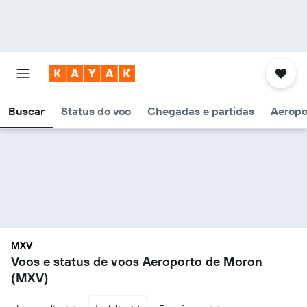
Buscar
Status do voo
Chegadas e partidas
Aeropo
MXV
Voos e status de voos Aeroporto de Moron
(MXV)