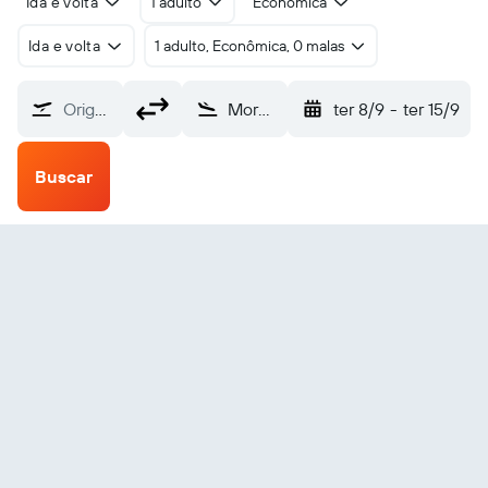
Ida e volta
1 adulto
Econômica
Ida e volta
1 adulto, Econômica, 0 malas
Origem
Moron (MXV)
ter 8/9
-
ter 15/9
Buscar