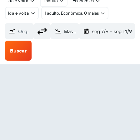
Ida e volta
1 adulto
Econômica
Ida e volta
1 adulto, Econômica, 0 malas
Origem
Massena Richards Field (MSS)
seg 7/9
-
seg 14/9
Buscar