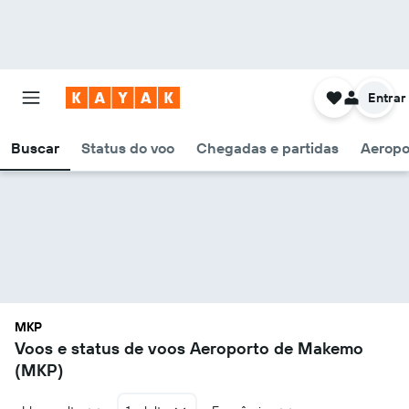
Entrar
Buscar
Status do voo
Chegadas e partidas
Aeropo
MKP
Voos e status de voos Aeroporto de Makemo
(MKP)