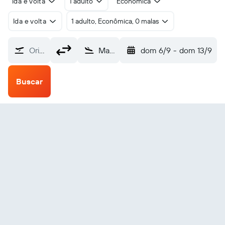
Ida e volta
1 adulto
Econômica
Ida e volta
1 adulto, Econômica, 0 malas
Origem
Makemo (MKP)
dom 6/9
-
dom 13/9
Buscar