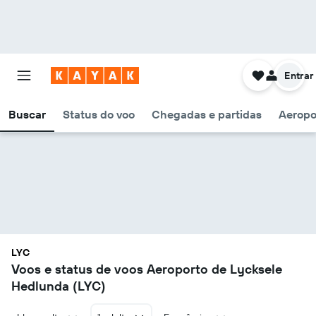
Entrar
Buscar
Status do voo
Chegadas e partidas
Aeropo
LYC
Voos e status de voos Aeroporto de Lycksele
Hedlunda (LYC)