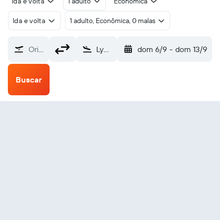
Ida e volta
1 adulto
Econômica
Ida e volta
1 adulto, Econômica, 0 malas
Origem
Lycksele Hedlunda (LYC)
dom 6/9
-
dom 13/9
Buscar