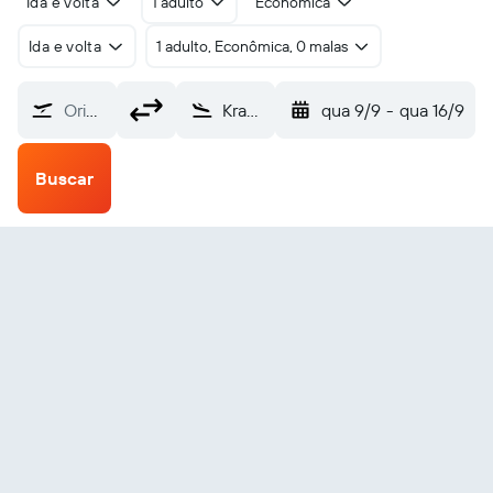
Ida e volta
1 adulto
Econômica
Ida e volta
1 adulto, Econômica, 0 malas
Origem
Kramfors (KRF)
qua 9/9
-
qua 16/9
Buscar