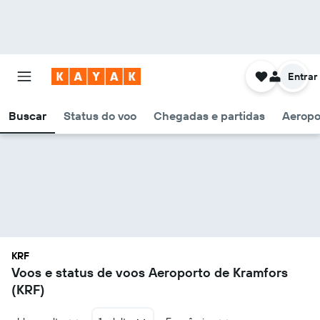
Entrar
Buscar
Status do voo
Chegadas e partidas
Aeropo
KRF
Voos e status de voos Aeroporto de Kramfors
(KRF)