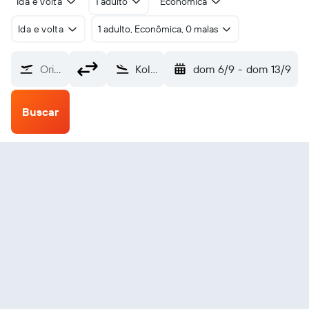
Ida e volta
1 adulto
Econômica
Ida e volta
1 adulto, Econômica, 0 malas
Origem
Kolwezi (KWZ)
dom 6/9
-
dom 13/9
Buscar