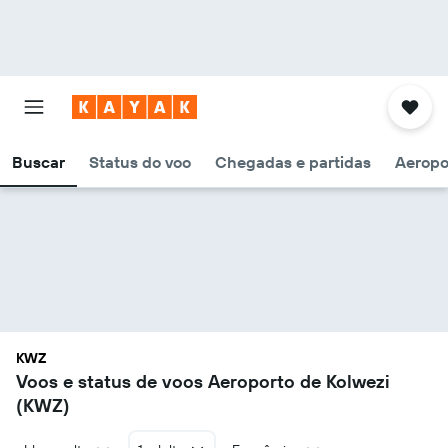
Buscar
Status do voo
Chegadas e partidas
Aeropo
KWZ
Voos e status de voos Aeroporto de Kolwezi
(KWZ)