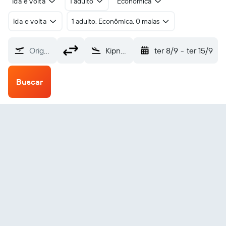
Ida e volta
1 adulto
Econômica
Ida e volta
1 adulto, Econômica, 0 malas
Origem
Kipnuk SPB (KPN)
ter 8/9
-
ter 15/9
Buscar