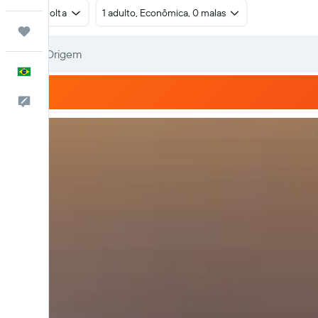
Ida e volta
1 adulto, Econômica, 0 malas
Trips
Português
Comentários