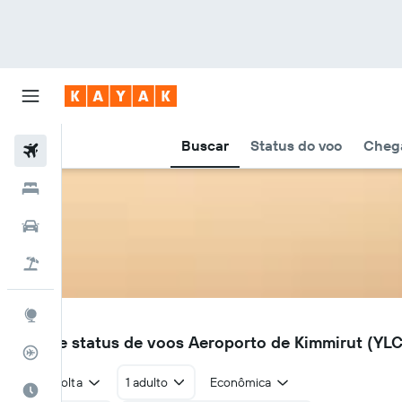
Buscar
Status do voo
Chega
Voos
Hotéis
Carros
Pacotes
Explore
YLC
Voos e status de voos Aeroporto de Kimmirut (YLC
Rastreador de voos
Ida e volta
1 adulto
Econômica
Quando ir