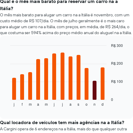
aluguel
populares
Qual é o mês mais barato para reservar um carro na a
aluguel
de
de
Itália?
de
carro
carros
O mês mais barato para alugar um carro na a Itália é novembro, com um
carro
mais
custo médio de R$ 107/dia. O mês de julho geralmente é o mais caro
baratas
para alugar um carro na a Itália, com preços, em média, de R$ 264/dia, o
O
que costuma ser 594% acima do preço médio anual do aluguel na a Itália.
gráfico
tem
1
R$ 300
eixo
Bar
Chart
Y
graphic.
chart
with
exibindo
R$ 200
12
o
bars.
preço
mais
R$ 100
O
barato
gráfico
do
a
aluguel
seguir
0
de
j
f
m
a
m
j
j
a
s
o
n
d
exibe
End
carro
of
o
interactive
para
preço
chart
as
médio
Qual locadora de veículos tem mais agências na a Itália?
empresas
de
A Cargini opera de 6 endereços na a Itália, mais do que qualquer outra
fornecidas