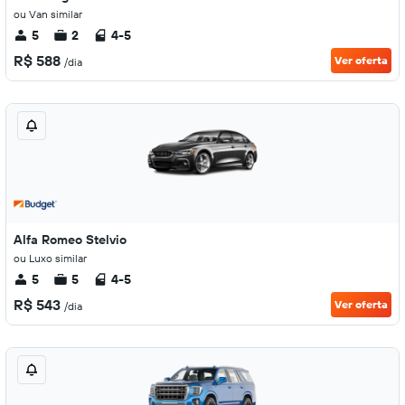
ou Van similar
5
2
4-5
R$ 588
Ver oferta
/dia
Alfa Romeo Stelvio
ou Luxo similar
5
5
4-5
R$ 543
Ver oferta
/dia