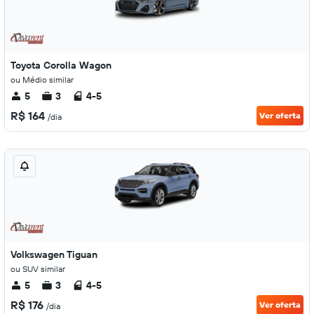
Toyota Corolla Wagon
ou Médio similar
5
3
4-5
R$ 164
Ver oferta
/dia
Volkswagen Tiguan
ou SUV similar
5
3
4-5
R$ 176
Ver oferta
/dia