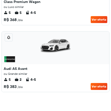
Class Premium Wagon
ou Luxo similar
5
5
4-5
R$ 368
Ver oferta
/dia
Audi A5 Avant
ou Grande similar
5
2
4-5
R$ 383
Ver oferta
/dia