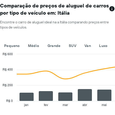
exibindo
localizações
Comparação de preços de aluguel de carros
o
O
preço
por tipo de veículo em: Itália
gráfico
médio
tem
de
Encontre o carro de aluguel ideal na a Itália comparando preços entre
1
aluguel
tipos de veículos.
eixo
de
X
carro
exibindo
por
empresas
Pequeno
Médio
Grande
SUV
Van
Luxo
um
de
dia
aluguel
R$ 600
de
Combination
Chart
carros
graphic.
chart
with
O
R$ 400
2
gráfico
data
tem
series.
1
R$ 200
eixo
The
Y
chart
exibindo
has
R$ 0
o
1
jan
fev
mar
abr
mai
End
preço
of
X
mais
interactive
axis
chart