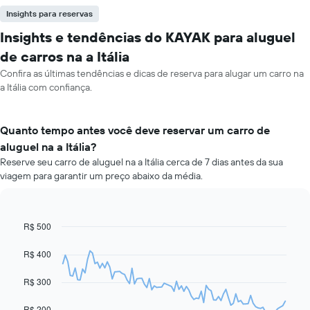
Insights para reservas
Insights e tendências do KAYAK para aluguel
de carros na a Itália
Confira as últimas tendências e dicas de reserva para alugar um carro na
a Itália com confiança.
Quanto tempo antes você deve reservar um carro de
aluguel na a Itália?
Reserve seu carro de aluguel na a Itália cerca de 7 dias antes da sua
viagem para garantir um preço abaixo da média.
R$ 500
Line
Chart
graphic.
chart
with
R$ 400
91
data
R$ 300
points.
O
R$ 200