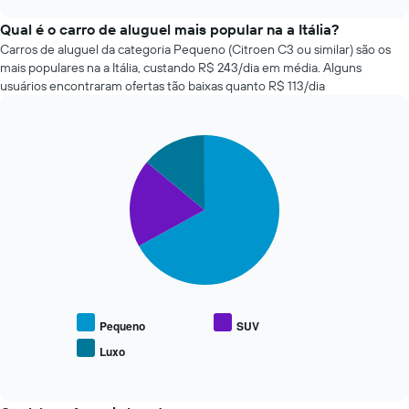
tem
quatro
chart
1
empresas
Qual é o carro de aluguel mais popular na a Itália?
eixo
de
Carros de aluguel da categoria Pequeno (Citroen C3 ou similar) são os
X
aluguel
mais populares na a Itália, custando R$ 243/dia em média. Alguns
exibindo
de
usuários encontraram ofertas tão baixas quanto R$ 113/dia
o
carros
número
mais
de
baratas
dias
Pie
Chart
das
graphic.
chart
antes
últimas
with
da
72
3
reserva
horas
slices.
O
O
gráfico
gráfico
O
tem
tem
gráfico
1
1
a
eixo
eixo
seguir
Y
X
exibe
exibindo
exibindo
o
Pequeno
SUV
o
as
preço
preço
Luxo
4
End
médio
médio
of
empresas
de
interactive
de
de
tipos
chart
um