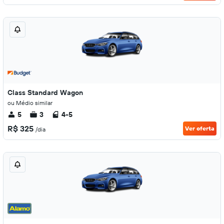
Class Standard Wagon
ou Médio similar
5
3
4-5
R$ 325
Ver oferta
/dia