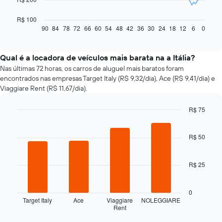
gráfico
a
R$ 100
seguir
90
84
78
72
66
60
54
48
42
36
30
24
18
12
6
0
End
of
exibe
interactive
como
chart
o
Qual é a locadora de veículos mais barata na a Itália?
preço
Nas últimas 72 horas, os carros de aluguel mais baratos foram
de
encontrados nas empresas Target Italy (R$ 9,32/dia), Ace (R$ 9,41/dia) e
um
Viaggiare Rent (R$ 11,67/dia).
carro
alugado
R$ 75
varia
Bar
de
Chart
graphic.
chart
acordo
with
R$ 50
com
4
a
bars.
aproximação
R$ 25
da
O
data
gráfico
de
a
0
reserva
seguir
Target Italy
Ace
Viaggiare
NOLEGGIARE
O
Rent
exibe
End
gráfico
of
as
interactive