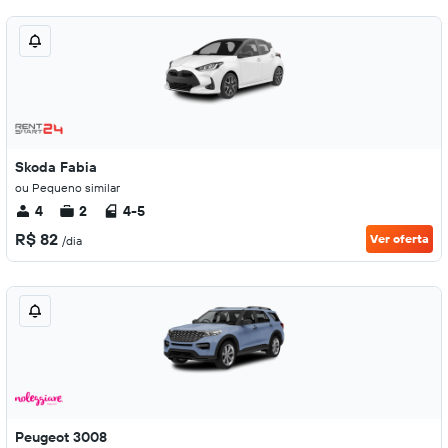
Skoda Fabia
ou Pequeno similar
4
2
4-5
R$ 82
Ver oferta
/dia
Peugeot 3008