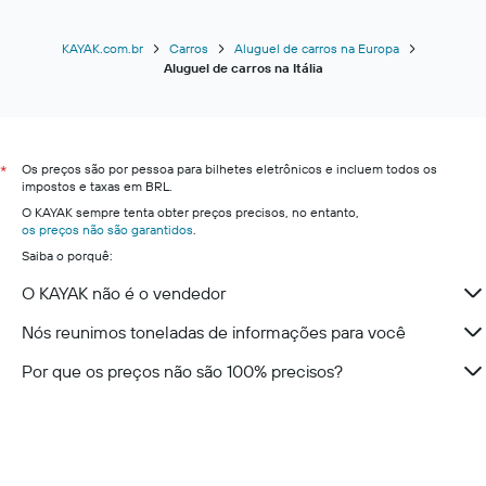
Aluguel de carros em Cagliari
Aluguel de carros em Bolzano
KAYAK.com.br
Carros
Aluguel de carros na Europa
Aluguel de carros na Itália
Aluguel de carros em Gênova
Aluguel de carros em Trieste
Aluguel de carros em Siena
Os preços são por pessoa para bilhetes eletrônicos e incluem todos os
Aluguel de carros em Sorrento
*
impostos e taxas em BRL.
Aluguel de carros em Lago de Como
O KAYAK sempre tenta obter preços precisos, no entanto,
os preços não são garantidos
Aluguel de carros em Lago de Garda
.
Saiba o porquê:
Aluguel de carros em Lago Maior
O KAYAK não é o vendedor
Aluguel de carros em Dolomitas
Aluguel de carros em Riviera Italiana
Nós reunimos toneladas de informações para você
Aluguel de carros em Chianti
Por que os preços não são 100% precisos?
Aluguel de carros em Lago Iseo
Aluguel de carros em Salento
Aluguel de carros em Costa Amalfitana
Aluguel de carros em Riviera Adriática