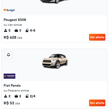
Peugeot 5008
ou Van similar
5
3
4-5
R$ 628
Ver oferta
/dia
Fiat Panda
ou Pequeno similar
2
2
2/4
R$ 53
Ver oferta
/dia