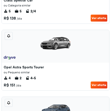
Class Special Car
ou Categoria similar
5
5
2/4
R$ 138
Ver oferta
/dia
Opel Astra Sports Tourer
ou Pequeno similar
4
2
4-5
R$ 151
Ver oferta
/dia