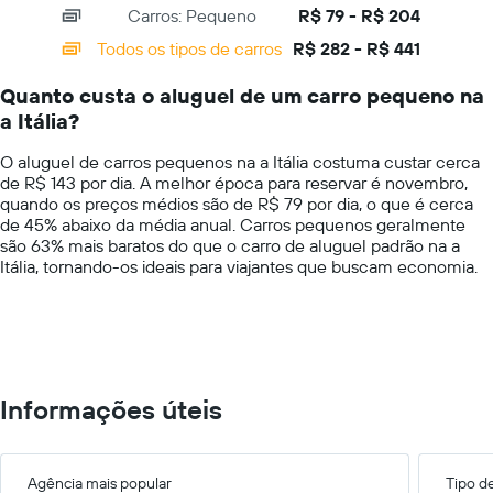
barato
Carros: Pequeno
R$ 79 - R$ 204
displaying
do
categories.
Todos os tipos de carros
R$ 282 - R$ 441
aluguel
Range:
de
14
carro
Quanto custa o aluguel de um carro pequeno na
categories.
para
a Itália?
The
as
chart
empresas
O aluguel de carros pequenos na a Itália costuma custar cerca
has
fornecidas
de R$ 143 por dia. A melhor época para reservar é novembro,
1
quando os preços médios são de R$ 79 por dia, o que é cerca
Y
de 45% abaixo da média anual. Carros pequenos geralmente
axis
são 63% mais baratos do que o carro de aluguel padrão na a
displaying
Itália, tornando-os ideais para viajantes que buscam economia.
values.
Range:
0
to
600.
Informações úteis
Agência mais popular
Tipo d