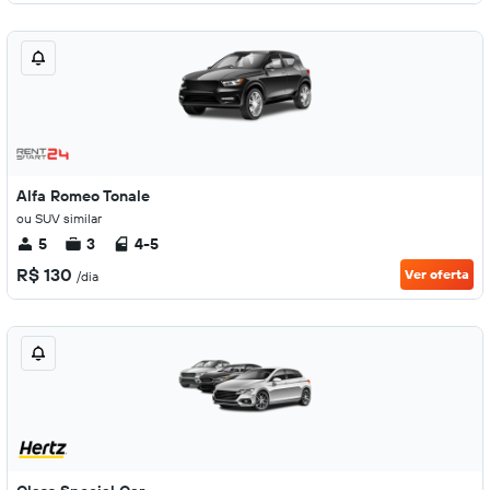
Alfa Romeo Tonale
ou SUV similar
5
3
4-5
R$ 130
Ver oferta
/dia