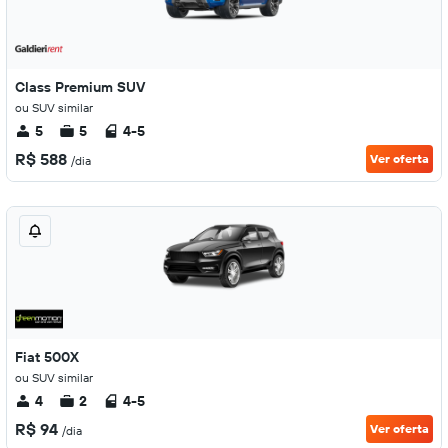
Class Premium SUV
ou SUV similar
5
5
4-5
R$ 588
Ver oferta
/dia
Fiat 500X
ou SUV similar
4
2
4-5
R$ 94
Ver oferta
/dia