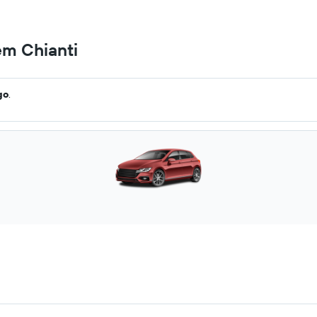
em Chianti
go
.