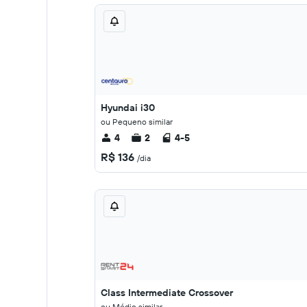
Hyundai i30
ou Pequeno similar
4
2
4-5
R$ 136
/dia
Class Intermediate Crossover
ou Médio similar