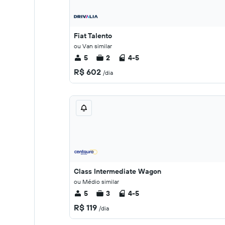
Fiat Talento
ou Van similar
5
2
4-5
R$ 602
/dia
Class Intermediate Wagon
ou Médio similar
5
3
4-5
R$ 119
/dia