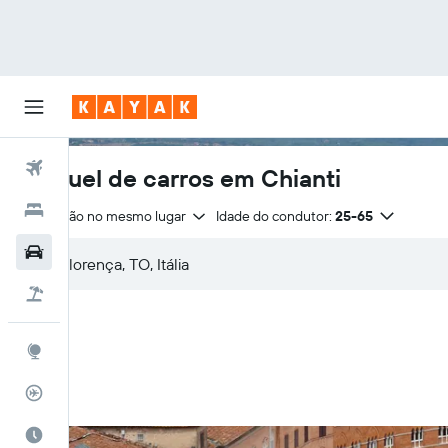
Voos
Aluguel de carros em Chianti
Hotéis
Devolução no mesmo lugar
Idade do condutor:
25-65
Carros
Pacotes
Explore
Rastreador de voos
Quando ir