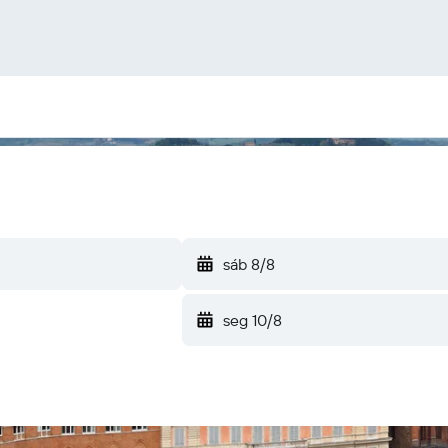
sáb 8/8
seg 10/8