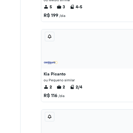
5
3
4-5
R$ 199
/dia
Kia Picanto
ou Pequeno similar
2
2
2/4
R$ 116
/dia