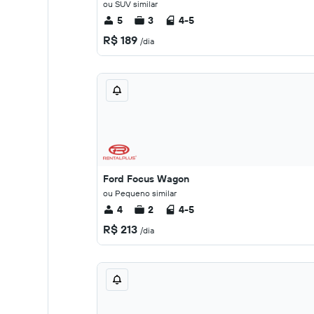
ou SUV similar
5
3
4-5
R$ 189
/dia
Ford Focus Wagon
ou Pequeno similar
4
2
4-5
R$ 213
/dia