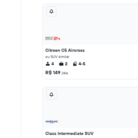
Citroen C5 Aircross
ou SUV similar
4
2
4-5
R$ 149
/dia
Class Intermediate SUV