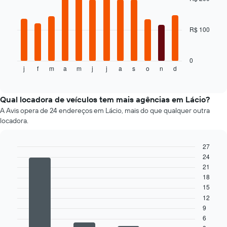
12
o
bars.
preço
mais
R$ 100
O
barato
gráfico
do
a
aluguel
seguir
0
de
j
f
m
a
m
j
j
a
s
o
n
d
exibe
End
carro
of
o
interactive
para
preço
chart
as
médio
Qual locadora de veículos tem mais agências em Lácio?
empresas
de
A Avis opera de 24 endereços em Lácio, mais do que qualquer outra
fornecidas
um
locadora.
aluguel
de
carro
27
a
24
Bar
Chart
graphic.
cada
chart
21
with
mês
18
4
O
15
bars.
gráfico
12
tem
9
O
1
6
gráfico
eixo