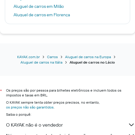
Aluguel de carros em Milão
Aluguel de carros em Florença
Aluguel de carros em Veneza
Aluguel de carros em Bari
Aluguel de carros em Nápoles
Aluguel de carros em Olbia
Aluguel de carros em Bolonha
KAYAK.com.br
Carros
Aluguel de carros na Europa
Aluguel de carros na Itália
Aluguel de carros no Lácio
Aluguel de carros em Verona
Aluguel de carros em Palermo
Aluguel de carros em Bérgamo
Os preços são por pessoa para bilhetes eletrônicos e incluem todos os
Aluguel de carros em Turim
*
impostos e taxas em BRL.
Aluguel de carros em Catânia
O KAYAK sempre tenta obter preços precisos, no entanto,
os preços não são garantidos
Aluguel de carros em Cagliari
.
Saiba o porquê:
Aluguel de carros em Bolzano
O KAYAK não é o vendedor
Aluguel de carros em Trieste
Aluguel de carros em Gênova