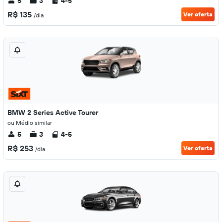
5
3
4-5
R$ 135
Ver oferta
/dia
BMW 2 Series Active Tourer
ou Médio similar
5
3
4-5
R$ 253
Ver oferta
/dia