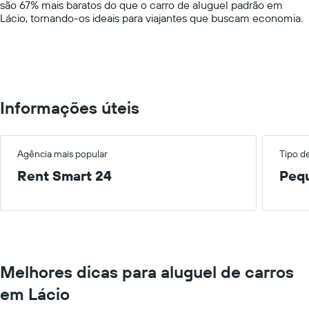
são 67% mais baratos do que o carro de aluguel padrão em
displaying
Lácio, tornando-os ideais para viajantes que buscam economia.
values.
Range:
0
to
600.
Informações úteis
Agência mais popular
Tipo d
Rent Smart 24
Peq
Melhores dicas para aluguel de carros
em Lácio