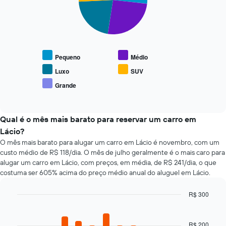
horas
slices.
O
O
gráfico
gráfico
O
tem
tem
gráfico
1
1
a
eixo
eixo
seguir
Y
Pequeno
Médio
X
exibe
exibindo
exibindo
o
Luxo
SUV
o
as
preço
preço
Grande
4
End
médio
médio
of
empresas
de
interactive
de
de
tipos
chart
um
aluguel
populares
Qual é o mês mais barato para reservar um carro em
aluguel
de
de
Lácio?
de
carro
carros
O mês mais barato para alugar um carro em Lácio é novembro, com um
carro
mais
custo médio de R$ 118/dia. O mês de julho geralmente é o mais caro para
baratas
alugar um carro em Lácio, com preços, em média, de R$ 241/dia, o que
O
costuma ser 605% acima do preço médio anual do aluguel em Lácio.
gráfico
tem
1
R$ 300
eixo
Bar
Chart
Y
graphic.
chart
with
exibindo
R$ 200