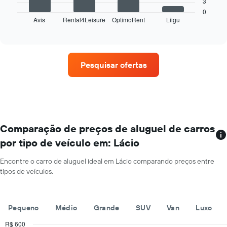
3
a
X
seguir
0
exibindo
Avis
Rental4Leisure
OptimoRent
Liigu
exibe
End
os
of
as
interactive
meses
quatro
chart
do
empresas
ano
de
O
Pesquisar ofertas
aluguel
gráfico
de
tem
carros
1
que
eixo
tem
Y
mais
exibindo
localizações
Comparação de preços de aluguel de carros
o
O
preço
por tipo de veículo em: Lácio
gráfico
médio
tem
de
Encontre o carro de aluguel ideal em Lácio comparando preços entre
1
aluguel
tipos de veículos.
eixo
de
X
carro
exibindo
por
empresas
Pequeno
Médio
Grande
SUV
Van
Luxo
um
de
dia
aluguel
R$ 600