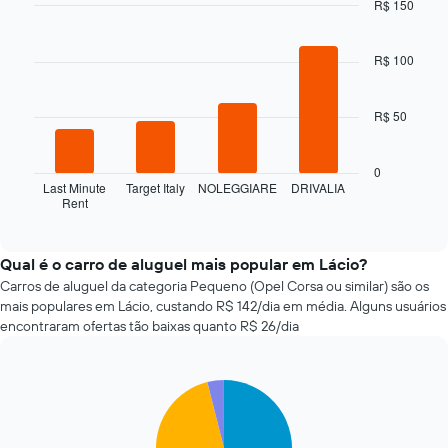
R$ 150
varia
Bar
de
Chart
graphic.
chart
acordo
with
R$ 100
com
4
a
bars.
aproximação
R$ 50
da
O
data
gráfico
de
a
0
reserva
seguir
Last Minute
Target Italy
NOLEGGIARE
DRIVALIA
O
Rent
exibe
End
gráfico
of
as
interactive
tem
quatro
chart
1
empresas
Qual é o carro de aluguel mais popular em Lácio?
eixo
de
Carros de aluguel da categoria Pequeno (Opel Corsa ou similar) são os
X
aluguel
mais populares em Lácio, custando R$ 142/dia em média. Alguns usuários
exibindo
de
encontraram ofertas tão baixas quanto R$ 26/dia
o
carros
número
mais
de
baratas
dias
Pie
Chart
das
graphic.
chart
antes
últimas
with
da
72
5
reserva