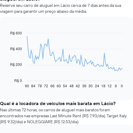
Reserve seu carro de aluguel em Lácio cerca de 7 dias antes da sua
viagem para garantir um preço abaixo da média.
R$ 600
Line
Chart
graphic.
chart
with
91
R$ 400
data
points.
R$ 200
O
gráfico
a
R$ 0
seguir
90
84
78
72
66
60
54
48
42
36
30
24
18
12
6
0
End
of
exibe
interactive
como
chart
o
Qual é a locadora de veículos mais barata em Lácio?
preço
Nas últimas 72 horas, os carros de aluguel mais baratos foram
de
encontrados nas empresas Last Minute Rent (R$ 7,93/dia), Target Italy
um
(R$ 9,32/dia) e NOLEGGIARE (R$ 12,53/dia).
carro
alugado