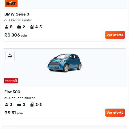
BMW Série 3
ou Grande similar
5
2
4-5
R$ 306
Ver oferta
/dia
Fiat 500
ou Pequeno similar
2
2
2-3
R$ 51
Ver oferta
/dia