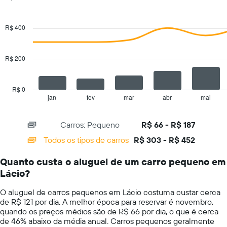
de
Combination
Chart
carros
graphic.
chart
with
O
R$ 400
2
gráfico
data
tem
series.
1
R$ 200
eixo
The
Y
chart
exibindo
has
R$ 0
o
1
jan
fev
mar
abr
mai
End
preço
of
X
mais
interactive
axis
chart
barato
Carros: Pequeno
R$ 66 - R$ 187
displaying
do
categories.
Todos os tipos de carros
R$ 303 - R$ 452
aluguel
Range:
de
14
carro
Quanto custa o aluguel de um carro pequeno em
categories.
para
Lácio?
The
as
chart
empresas
O aluguel de carros pequenos em Lácio costuma custar cerca
has
fornecidas
de R$ 121 por dia. A melhor época para reservar é novembro,
1
quando os preços médios são de R$ 66 por dia, o que é cerca
Y
de 46% abaixo da média anual. Carros pequenos geralmente
axis