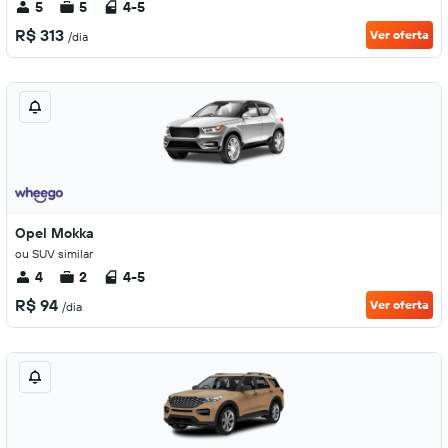
5
5
4-5
R$ 313
Ver oferta
/dia
Opel Mokka
ou SUV similar
4
2
4-5
R$ 94
Ver oferta
/dia