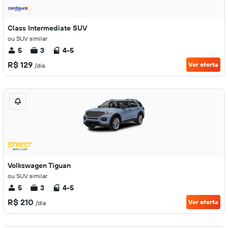
Class Intermediate SUV
ou SUV similar
5
3
4-5
R$ 129
Ver oferta
/dia
Volkswagen Tiguan
ou SUV similar
5
3
4-5
R$ 210
Ver oferta
/dia