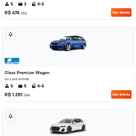
5
3
4-5
R$ 674
Ver oferta
/dia
Class Premium Wagon
ou Luxo similar
5
5
4-5
R$ 1.281
Ver oferta
/dia