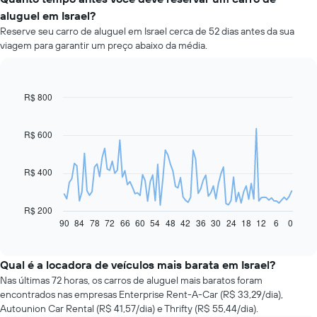
aluguel em Israel?
Reserve seu carro de aluguel em Israel cerca de 52 dias antes da sua
viagem para garantir um preço abaixo da média.
R$ 800
Line
Chart
graphic.
chart
with
91
R$ 600
data
points.
R$ 400
O
gráfico
a
R$ 200
seguir
90
84
78
72
66
60
54
48
42
36
30
24
18
12
6
0
End
of
exibe
interactive
como
chart
o
Qual é a locadora de veículos mais barata em Israel?
preço
Nas últimas 72 horas, os carros de aluguel mais baratos foram
de
encontrados nas empresas Enterprise Rent-A-Car (R$ 33,29/dia),
um
Autounion Car Rental (R$ 41,57/dia) e Thrifty (R$ 55,44/dia).
carro