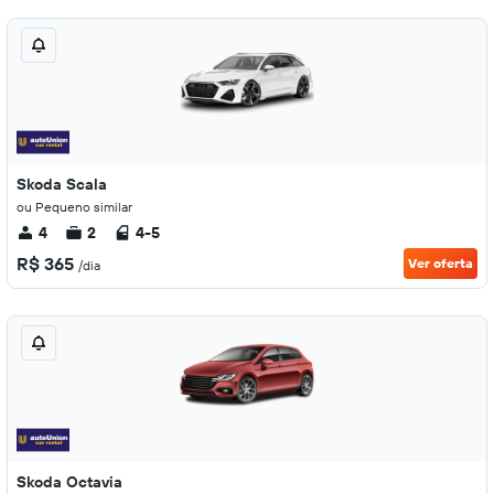
Skoda Scala
ou Pequeno similar
4
2
4-5
R$ 365
Ver oferta
/dia
Skoda Octavia