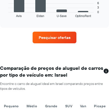
1
gráfico
6
eixo
a
3
X
seguir
0
exibindo
Avis
Eldan
U-Save
OptimoRent
exibe
End
os
of
as
interactive
meses
quatro
chart
do
empresas
ano
de
O
Pesquisar ofertas
aluguel
gráfico
de
tem
carros
1
que
eixo
tem
Y
mais
exibindo
localizações
Comparação de preços de aluguel de carros
o
O
preço
por tipo de veículo em: Israel
gráfico
médio
tem
de
Encontre o carro de aluguel ideal em Israel comparando preços entre
1
aluguel
tipos de veículos.
eixo
de
X
carro
exibindo
por
empresas
Pequeno
Médio
Grande
SUV
Van
Picape
um
de