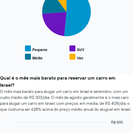
with
da
72
4
reserva
horas
slices.
O
O
gráfico
gráfico
O
tem
tem
gráfico
1
1
a
eixo
eixo
seguir
Y
X
exibe
exibindo
exibindo
o
Pequeno
SUV
o
as
preço
preço
Médio
Van
4
End
médio
médio
of
empresas
de
interactive
de
de
tipos
chart
um
aluguel
populares
Qual é o mês mais barato para reservar um carro em
aluguel
de
de
Israel?
de
carro
carros
O mês mais barato para alugar um carro em Israel é setembro, com um
carro
mais
custo médio de R$ 203/dia. O mês de agosto geralmente é o mais caro
baratas
para alugar um carro em Israel, com preços, em média, de R$ 408/dia, o
O
que costuma ser 628% acima do preço médio anual do aluguel em Israel.
gráfico
tem
1
R$ 600
eixo
Bar
Chart
graphic.