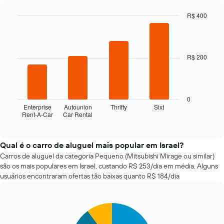
alugado
R$ 400
varia
Bar
de
Chart
graphic.
chart
acordo
with
com
4
a
R$ 200
bars.
aproximação
da
O
data
gráfico
de
a
0
reserva
seguir
Enterprise
Autounion
Thrifty
Sixt
O
Rent-A-Car
Car Rental
exibe
End
gráfico
of
as
interactive
tem
quatro
chart
1
empresas
Qual é o carro de aluguel mais popular em Israel?
eixo
de
Carros de aluguel da categoria Pequeno (Mitsubishi Mirage ou similar)
X
aluguel
são os mais populares em Israel, custando R$ 253/dia em média. Alguns
exibindo
de
usuários encontraram ofertas tão baixas quanto R$ 184/dia
o
carros
número
mais
de
baratas
dias
Pie
Chart
das
graphic.
chart
antes
últimas