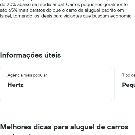
de 20% abaixo da média anual. Carros pequenos geralmente
axis
são 65% mais baratos do que o carro de aluguel padrão em
displaying
Israel, tornando-os ideais para viajantes que buscam economia.
values.
Range:
0
to
1000.
Informações úteis
Agência mais popular
Tipo d
Hertz
Peq
Melhores dicas para aluguel de carros