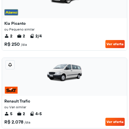
Kia Picanto
ou Pequeno similar
2
2
2/4
R$ 250
Ver oferta
/dia
Renault Trafic
ou Van similar
5
2
4-5
R$ 2.078
Ver oferta
/dia