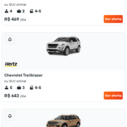
ou SUV similar
4
2
4-5
R$ 469
Ver oferta
/dia
Chevrolet Trailblazer
ou SUV similar
5
3
4-5
R$ 643
Ver oferta
/dia