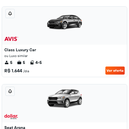
Class Luxury Car
ou Luxo similar
5
5
4-5
R$ 1.644
Ver oferta
/dia
Seat Arona