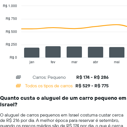
dia
aluguel
R$ 1.000
de
Combination
Chart
carros
graphic.
chart
R$ 750
with
O
2
gráfico
data
R$ 500
tem
series.
1
eixo
R$ 250
The
Y
chart
exibindo
has
R$ 0
o
1
jan
fev
mar
abr
mai
End
preço
of
X
mais
interactive
axis
chart
barato
Carros: Pequeno
R$ 174 - R$ 286
displaying
do
categories.
Todos os tipos de carros
R$ 529 - R$ 775
aluguel
Range:
de
14
carro
Quanto custa o aluguel de um carro pequeno em
categories.
para
Israel?
The
as
chart
empresas
O aluguel de carros pequenos em Israel costuma custar cerca
has
fornecidas
de R$ 216 por dia. A melhor época para reservar é setembro,
1
quando os preços médios são de R$ 174 por dia, o que é cerca
Y