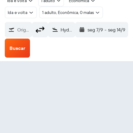
Ida e volta
1 adulto
Econômica
Ida e volta
1 adulto, Econômica, 0 malas
Origem
Hyder SPB (WHD)
seg 7/9
-
seg 14/9
Buscar