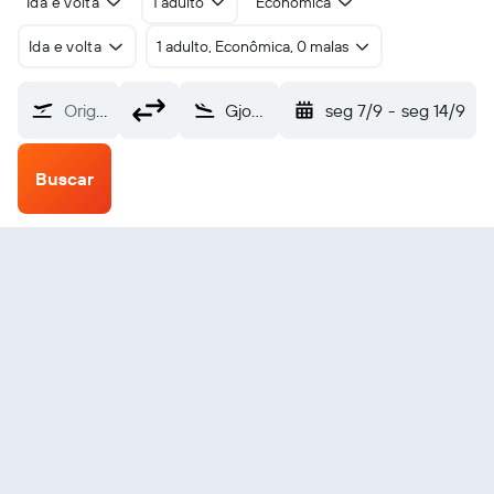
Ida e volta
1 adulto
Econômica
Ida e volta
1 adulto, Econômica, 0 malas
Origem
Gjoa Haven (YHK)
seg 7/9
-
seg 14/9
Buscar