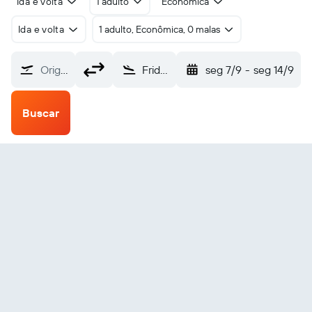
Ida e volta
1 adulto
Econômica
Ida e volta
1 adulto, Econômica, 0 malas
Origem
Friday Harbor (FRD)
seg 7/9
-
seg 14/9
Buscar