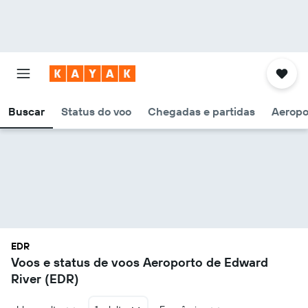
Buscar
Status do voo
Chegadas e partidas
Aeropo
EDR
Voos e status de voos Aeroporto de Edward
River (EDR)