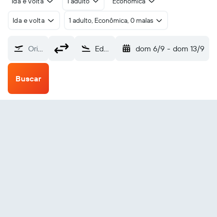
Ida e volta
1 adulto
Econômica
Ida e volta
1 adulto, Econômica, 0 malas
Origem
Edward River (EDR)
dom 6/9
-
dom 13/9
Buscar