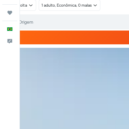
Ida e volta
1 adulto, Econômica, 0 malas
Trips
Português
Comentários