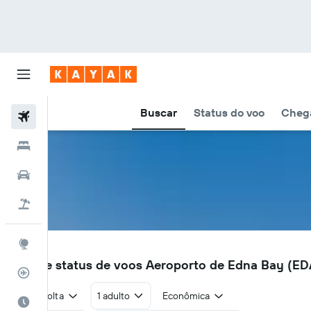
Buscar
Status do voo
Chega
Voos
Hotéis
Carros
Pacotes
Explore
EDA
Voos e status de voos Aeroporto de Edna Bay (ED
Rastreador de voos
Ida e volta
1 adulto
Econômica
Quando ir