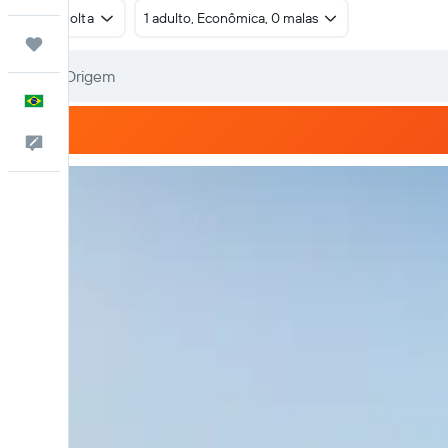
Ida e volta
1 adulto, Econômica, 0 malas
Trips
Português
Comentários