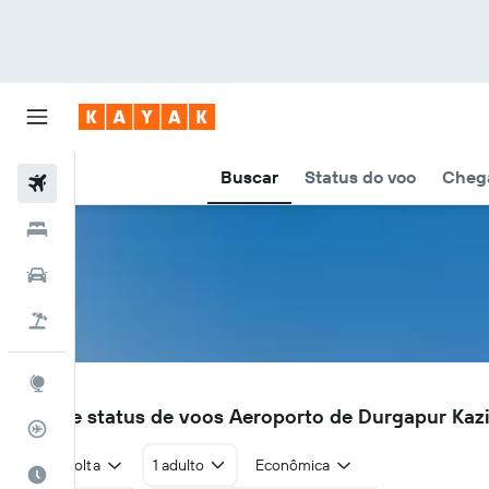
Buscar
Status do voo
Chega
Voos
Hotéis
Carros
Pacotes
Explore
RDP
Voos e status de voos Aeroporto de Durgapur Kazi
Rastreador de voos
Ida e volta
1 adulto
Econômica
Quando ir