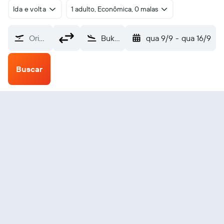
Ida e volta
1 adulto, Econômica, 0 malas
Origem
Buka (BUA)
qua 9/9
-
qua 16/9
Buscar