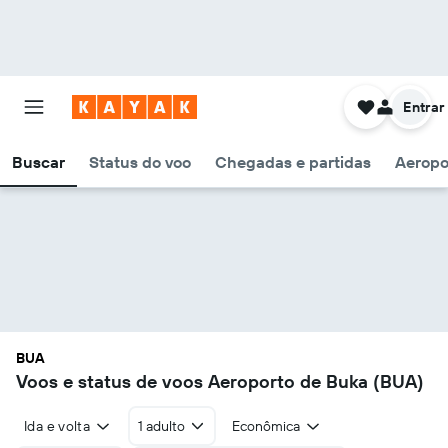
Entrar
Buscar
Status do voo
Chegadas e partidas
Aeropo
BUA
Voos e status de voos Aeroporto de Buka (BUA)
Ida e volta
1 adulto
Econômica