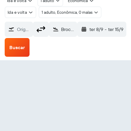
Ida e volta
1 adulto
Econômica
Ida e volta
1 adulto, Econômica, 0 malas
Origem
Brochet (YBT)
ter 8/9
-
ter 15/9
Buscar