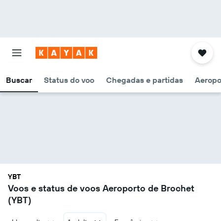
Buscar
Status do voo
Chegadas e partidas
Aeropo
YBT
Voos e status de voos Aeroporto de Brochet
(YBT)