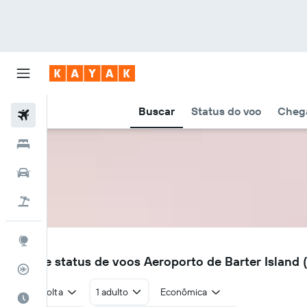
Buscar
Status do voo
Chega
Voos
Hotéis
Carros
Pacotes
Explore
BTI
Voos e status de voos Aeroporto de Barter Island 
Rastreador de voos
Ida e volta
1 adulto
Econômica
Quando ir