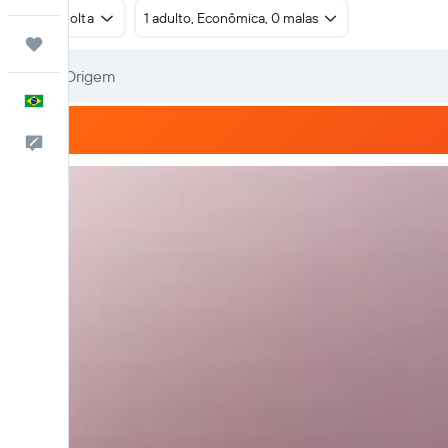
Ida e volta
1 adulto, Econômica, 0 malas
Trips
Português
Comentários